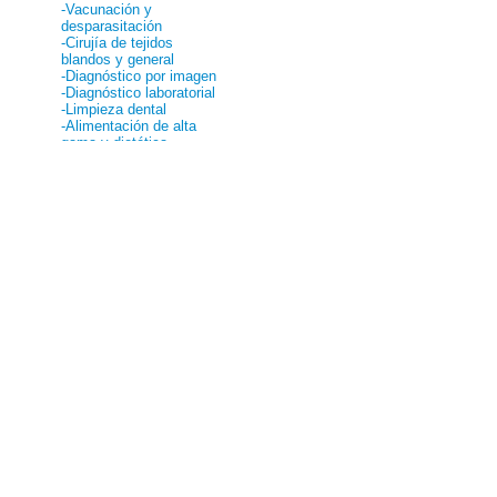
-Vacunación y
desparasitación
-Cirujía de tejidos
blandos y general
-Diagnóstico por imagen
-Diagnóstico laboratorial
-Limpieza dental
-Alimentación de alta
gama y dietética
-Hospitalización en caso
de gravedad
-Peluquería y baño
-Medicina veterinaria
HORARIO
10:00 - 14:00
17:00 - 20:00
de Lunes a Viernes
DIRECCIÓN