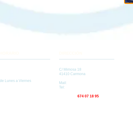
HORARIO
DIRECCIÓN
C/ Mimosa 18
10:00 - 14:00
41410 Carmona
17:00 - 20:00
de Lunes a Viernes
Mail:
cvcveterinarios@gmail.com
Tel:
954 14 36 14
Urgencias:
674 07 18 95